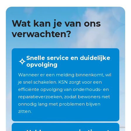
Wat kan je van ons
verwachten?
Snelle service en duidelijke
opvolging
Wanneer er een melding binnenkomt, wil
je snel schakelen. KSN zorgt voor een
efficiënte opvolging van onderhouds- en
reparatieverzoeken, zodat bewoners niet
onnodig lang met problemen blijven
zitten.