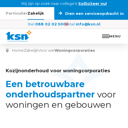
Ga naar de inhoud
Wij zijn op zoek naar collega's!
Solliciteer nu!
Particulier
Zakelijk
Dien een serviceopdracht in
Bel
088 02 02 500
Mail
info@ksn.nl
MENU
Vorige pagina
Home
Zakelijk
Voor wie
Woningcorporaties
Kozijnonderhoud voor woningcorporaties
Een betrouwbare
onderhoudspartner
voor
woningen en gebouwen