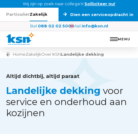
Ga naar de inhoud
Wij zijn op zoek naar collega's!
Solliciteer nu!
Particulier
Zakelijk
Dien een serviceopdracht in
Bel
088 02 02 500
Mail
info@ksn.nl
MENU
Vorige pagina
Home
Zakelijk
Over KSN
Landelijke dekking
Altijd dichtbij, altijd paraat
Landelijke dekking
voor
service en onderhoud aan
kozijnen