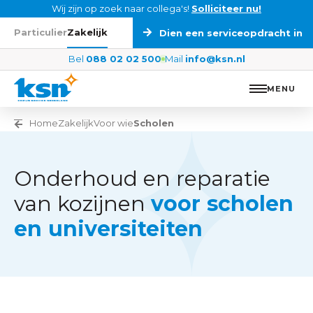
Ga naar de inhoud
Wij zijn op zoek naar collega's!
Solliciteer nu!
Particulier
Zakelijk
Dien een serviceopdracht in
Bel
088 02 02 500
Mail
info@ksn.nl
MENU
Vorige pagina
Home
Zakelijk
Voor wie
Scholen
Onderhoud en reparatie
van kozijnen
voor scholen
en universiteiten