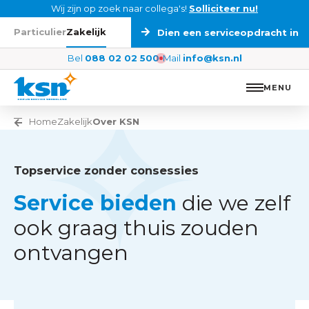
Ga naar de inhoud
Wij zijn op zoek naar collega's!
Solliciteer nu!
Particulier
Zakelijk
Dien een serviceopdracht in
Bel
088 02 02 500
Mail
info@ksn.nl
MENU
Vorige pagina
Home
Zakelijk
Over KSN
Topservice zonder consessies
Service bieden
die we zelf
ook graag thuis zouden
ontvangen