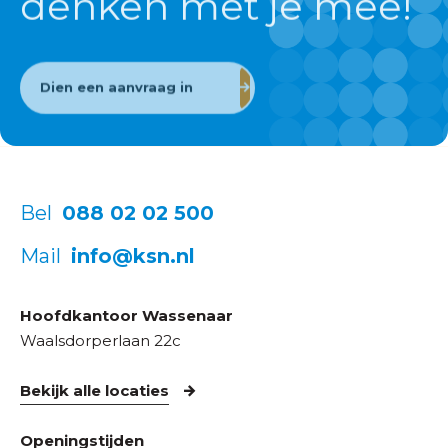
denken met je mee!
Dien een aanvraag in
Bel
088 02 02 500
Mail
info@ksn.nl
Hoofdkantoor Wassenaar
Waalsdorperlaan 22c
Bekijk alle locaties
Openingstijden