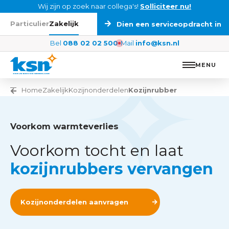
Ga naar de inhoud
Wij zijn op zoek naar collega's!
Solliciteer nu!
Particulier
Zakelijk
Dien een serviceopdracht in
Bel
088 02 02 500
Mail
info@ksn.nl
MENU
Vorige pagina
Home
Zakelijk
Kozijnonderdelen
Kozijnrubber
Voorkom warmteverlies
Voorkom tocht en laat
kozijnrubbers vervangen
Kozijnonderdelen aanvragen