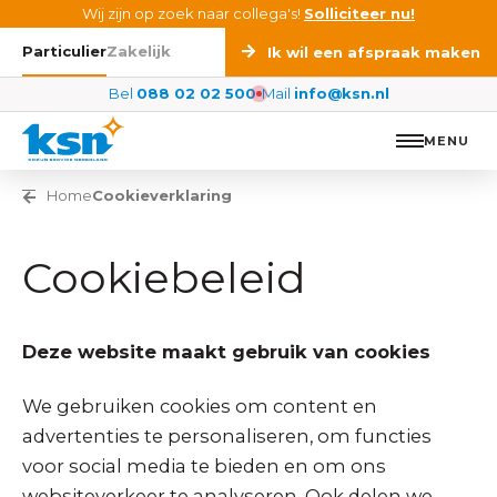
Ga naar de inhoud
Wij zijn op zoek naar collega's!
Solliciteer nu!
Particulier
Zakelijk
Ik wil een afspraak maken
Bel
088 02 02 500
Mail
info@ksn.nl
MENU
Vorige pagina
Home
Cookieverklaring
Cookiebeleid
Deze website maakt gebruik van cookies
We gebruiken cookies om content en
advertenties te personaliseren, om functies
voor social media te bieden en om ons
websiteverkeer te analyseren. Ook delen we