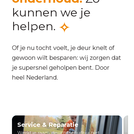
kunnen we je
helpen.
Of je nu tocht voelt, je deur knelt of
gewoon wilt besparen: wij zorgen dat
je supersnel geholpen bent. Door
heel Nederland.
Service & Reparatie
H
Werkt je raam, deur of schuifpui niet
He