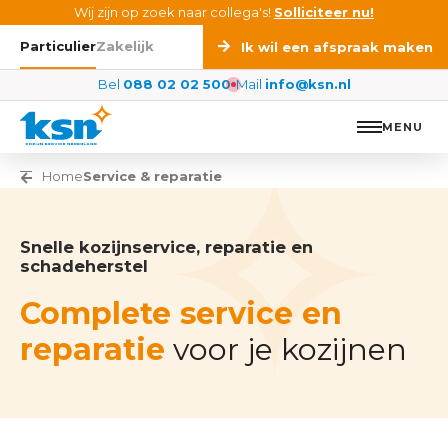
Ga naar de inhoud
Wij zijn op zoek naar collega's!
Solliciteer nu!
Particulier
Zakelijk
Ik wil een afspraak maken
Bel
088 02 02 500
Mail
info@ksn.nl
MENU
Vorige pagina
Home
Service & reparatie
Snelle kozijnservice, reparatie en
schadeherstel
Complete service en
reparatie
voor je kozijnen