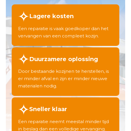
Lagere kosten
Een reparatie is vaak goedkoper dan het
vervangen van een compleet kozijn.
Duurzamere oplossing
Door bestaande kozijnen te herstellen, is
er minder afval en zijn er minder nieuwe
materialen nodig.
Sneller klaar
Een reparatie neemt meestal minder tijd
in beslag dan een volledige vervanging.