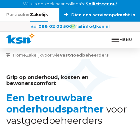
Ga naar de inhoud
Wij zijn op zoek naar collega's!
Solliciteer nu!
Particulier
Zakelijk
Dien een serviceopdracht in
Bel
088 02 02 500
Mail
info@ksn.nl
MENU
Vorige pagina
Home
Zakelijk
Voor wie
Vastgoedbeheerders
Grip op onderhoud, kosten en
bewonerscomfort
Een betrouwbare
onderhoudspartner
voor
vastgoedbeheerders