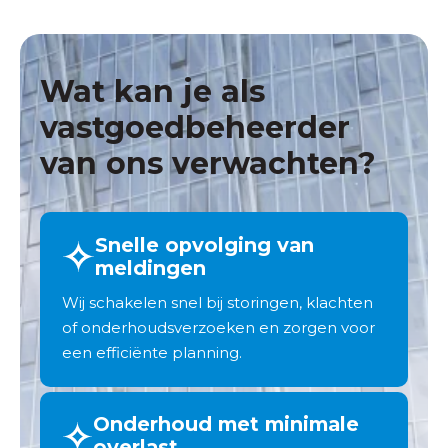
Wat kan je als
vastgoedbeheerder
van ons verwachten?
Snelle opvolging van
meldingen
Wij schakelen snel bij storingen, klachten
of onderhoudsverzoeken en zorgen voor
een efficiënte planning.
Onderhoud met minimale
overlast