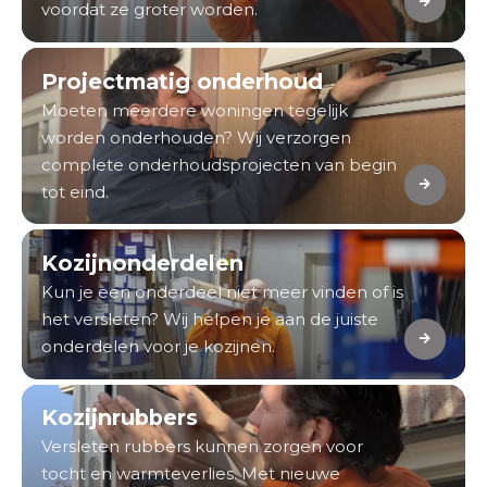
voordat ze groter worden.
Projectmatig onderhoud
Moeten meerdere woningen tegelijk
worden onderhouden? Wij verzorgen
complete onderhoudsprojecten van begin
tot eind.
Kozijnonderdelen
Kun je een onderdeel niet meer vinden of is
het versleten? Wij helpen je aan de juiste
onderdelen voor je kozijnen.
Kozijnrubbers
Versleten rubbers kunnen zorgen voor
tocht en warmteverlies. Met nieuwe