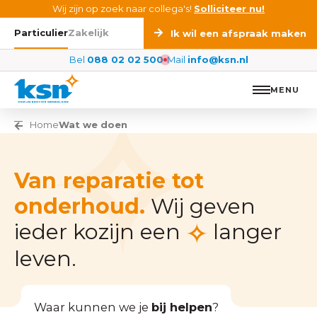
Ga naar de inhoud
Wij zijn op zoek naar collega's!
Solliciteer nu!
Particulier
Zakelijk
Ik wil een afspraak maken
Bel
088 02 02 500
Mail
info@ksn.nl
MENU
Vorige pagina
Home
Wat we doen
Van reparatie tot
onderhoud.
Wij geven
ieder kozijn een
langer
leven.
Waar kunnen we je
bij helpen
?