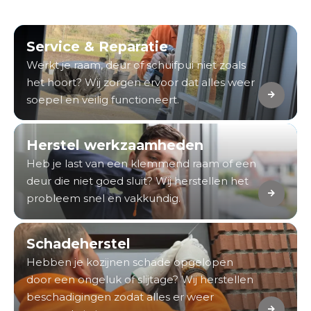
Service & Reparatie
Werkt je raam, deur of schuifpui niet zoals
het hoort? Wij zorgen ervoor dat alles weer
soepel en veilig functioneert.
Herstel werkzaamheden
Heb je last van een klemmend raam of een
deur die niet goed sluit? Wij herstellen het
probleem snel en vakkundig.
Schadeherstel
Hebben je kozijnen schade opgelopen
door een ongeluk of slijtage? Wij herstellen
beschadigingen zodat alles er weer