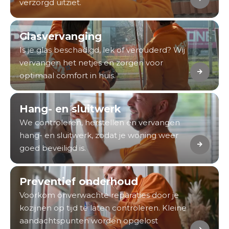
verzorgd uitziet.
Glasvervanging
Is je glas beschadigd, lek of verouderd? Wij
vervangen het netjes en zorgen voor
optimaal comfort in huis.
Hang- en sluitwerk
We controleren, herstellen en vervangen
hang- en sluitwerk, zodat je woning weer
goed beveiligd is.
Preventief onderhoud
Voorkom onverwachte reparaties door je
kozijnen op tijd te laten controleren. Kleine
aandachtspunten worden opgelost