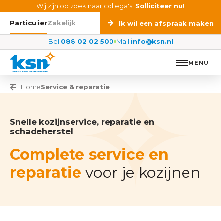
Ga naar de inhoud
Wij zijn op zoek naar collega's!
Solliciteer nu!
Particulier
Zakelijk
Ik wil een afspraak maken
Bel
088 02 02 500
Mail
info@ksn.nl
MENU
Vorige pagina
Home
Service & reparatie
Snelle kozijnservice, reparatie en
schadeherstel
Complete service en
reparatie
voor je kozijnen