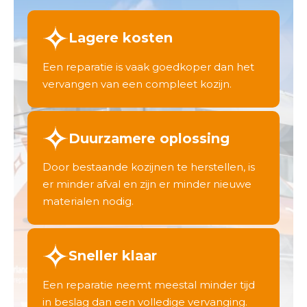
Lagere kosten
Een reparatie is vaak goedkoper dan het
vervangen van een compleet kozijn.
Duurzamere oplossing
Door bestaande kozijnen te herstellen, is
er minder afval en zijn er minder nieuwe
materialen nodig.
Sneller klaar
Een reparatie neemt meestal minder tijd
in beslag dan een volledige vervanging.