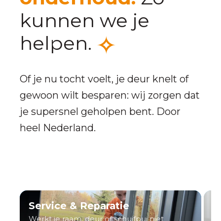
kunnen we je
helpen.
Of je nu tocht voelt, je deur knelt of
gewoon wilt besparen: wij zorgen dat
je supersnel geholpen bent. Door
heel Nederland.
Service & Reparatie
H
Werkt je raam, deur of schuifpui niet
He