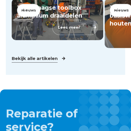
Tweedaagse toolbox
Toolb
Nieuws
Nieuws
aluminium draaidelen
basis
houten
Lees meer
Bekijk alle artikelen
Reparatie of
service?