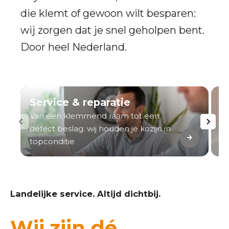
die klemt of gewoon wilt besparen:
wij zorgen dat je snel geholpen bent.
Door heel Nederland.
Service & reparatie
A
Van een klemmend raam tot een
V
defect beslag: wij houden je kozijn in
de
topconditie
to
Landelijke service. Altijd dichtbij.
Wij zijn dé