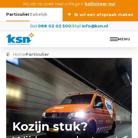
Ga naar de inhoud
Wij zijn op zoek naar collega's!
Solliciteer nu!
Particulier
Zakelijk
Ik wil een afspraak maken
Bel
088 02 02 500
Mail
info@ksn.nl
MENU
Vorige pagina
Home
Particulier
Kozijn stuk?