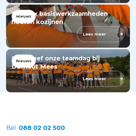
Toolbox basiswerkzaamheden
Nieuws
houten kozijnen
Lees meer
Herbeleef onze teamdag bij
Nieuws
Dorhout Mees
Lees meer
Bel
088 02 02 500