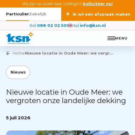
Ga naar de inhoud
Wij zijn op zoek naar collega's!
Solliciteer nu!
Particulier
Zakelijk
Ik wil een afspraak maken
Bel
088 02 02 500
Mail
info@ksn.nl
MENU
Vorige pagina
Home
Nieuwe locatie in Oude Meer: we vergroten onze landelijke dekking
Nieuws
Nieuwe locatie in Oude Meer: we
vergroten onze landelijke dekking
5 juli 2026