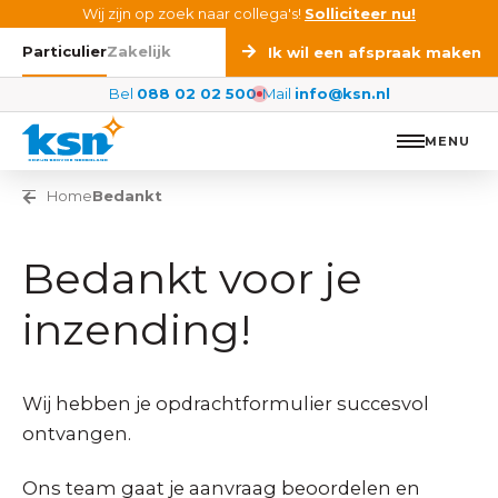
Ga naar de inhoud
Wij zijn op zoek naar collega's!
Solliciteer nu!
Particulier
Zakelijk
Ik wil een afspraak maken
Bel
088 02 02 500
Mail
info@ksn.nl
MENU
Vorige pagina
Home
Bedankt
Bedankt voor je
inzending!
Wij hebben je opdrachtformulier succesvol
ontvangen.
Ons team gaat je aanvraag beoordelen en