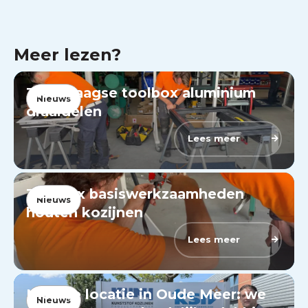
Meer lezen?
Tweedaagse toolbox aluminium
Nieuws
draaidelen
Lees meer
Toolbox basiswerkzaamheden
Nieuws
houten kozijnen
Lees meer
Nieuwe locatie in Oude Meer: we
Nieuws