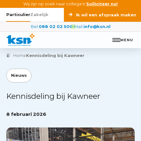
Ga naar de inhoud
Wij zijn op zoek naar collega's!
Solliciteer nu!
Particulier
Zakelijk
Ik wil een afspraak maken
Bel
088 02 02 500
Mail
info@ksn.nl
MENU
Vorige pagina
Home
Kennisdeling bij Kawneer
Nieuws
Kennisdeling bij Kawneer
8 februari 2026