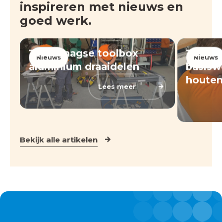
inspireren met nieuws en
goed werk.
Tweedaagse toolbox
Toolb
Nieuws
Nieuws
aluminium draaidelen
basis
houten
Lees meer
Bekijk alle artikelen