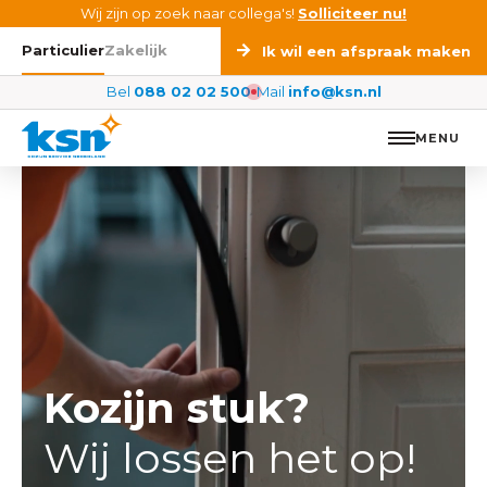
Ga naar de inhoud
Wij zijn op zoek naar collega's!
Solliciteer nu!
Particulier
Zakelijk
Ik wil een afspraak maken
Bel
088 02 02 500
Mail
info@ksn.nl
MENU
Kozijn stuk?
Wij lossen het op!